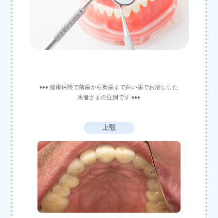
♦♦♦ 健康保険で前歯から奥歯まで白い歯でお治しした
患者さまの症例です ♦♦♦
上顎